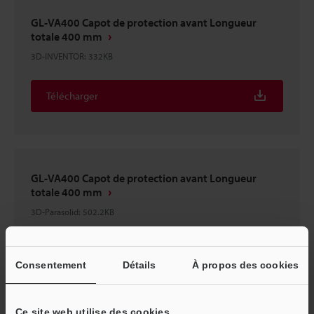
GL-VA400 Capot de protection avant Longueur
totale 400 mm
3D-INVENTOR
:
332KB
Télécharger
GL-VA400 Capot de protection avant Longueur
totale 400 mm
3D-Parasolid
:
502.2KB
Télécharger
Consentement
Détails
À propos des cookies
Ce site web utilise des cookies.