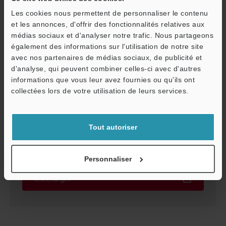
Les cookies nous permettent de personnaliser le contenu
GL-VA400 Capot de protection avant Longueur
totale 400 mm
et les annonces, d'offrir des fonctionnalités relatives aux
médias sociaux et d'analyser notre trafic. Nous partageons
3D-SolidWorks
:
243.9KB
également des informations sur l'utilisation de notre site
avec nos partenaires de médias sociaux, de publicité et
Télécharger
d'analyse, qui peuvent combiner celles-ci avec d'autres
informations que vous leur avez fournies ou qu'ils ont
O
collectées lors de votre utilisation de leurs services.
Service / SAV
GL-VA400 Capot de protection avant Longueur
Tout autoriser
totale 400 mm
3D-STEP
:
576.4KB
Personnaliser
Télécharger