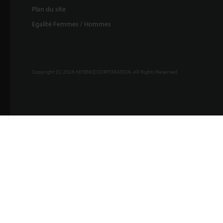
Plan du site
Egalité Femmes / Hommes
Copyright (C) 2026 KEYENCE CORPORATION. All Rights Reserved.