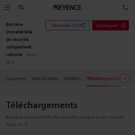
Rechercher
TÉ
Menu
Barrière
Demander à l'IA
Catalogues
immatérielle
de sécurité
compacte et
robuste
Série
GL-V
La gamme
Spécifications
Modèles
Téléchargements
Pri
Téléchargements
Barrière immatérielle de sécurité compacte et robuste
Série GL-V