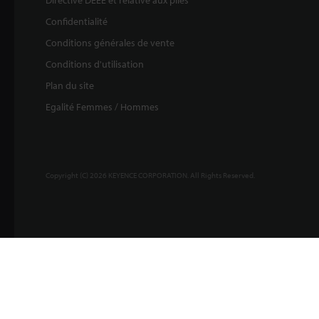
Directive DEEE et relative aux piles
Confidentialité
Conditions générales de vente
Conditions d'utilisation
Plan du site
Egalité Femmes / Hommes
Copyright (C) 2026 KEYENCE CORPORATION. All Rights Reserved.