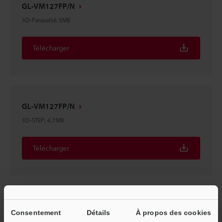
GL-VM127FP/N
3D-Parasolid
:
3MB
Télécharger
GL-VM127FP/N
3D-STEP
:
4.7MB
Télécharger
GL-VM127FP/N
Consentement
Détails
À propos des cookies
3D-INVENTOR
:
2.4MB