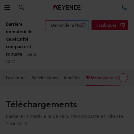
Rechercher
TÉ
Menu
Barrière
Demander à l'IA
Catalogues
immatérielle
de sécurité
compacte et
robuste
Série
GL-V
La gamme
Spécifications
Modèles
Téléchargements
Pri
Téléchargements
Barrière immatérielle de sécurité compacte et robuste
Série GL-V