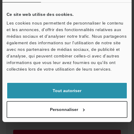
Ce site web utilise des cookies.
Télécharger
Les cookies nous permettent de personnaliser le contenu
et les annonces, d'offrir des fonctionnalités relatives aux
médias sociaux et d'analyser notre trafic. Nous partageons
également des informations sur l'utilisation de notre site
avec nos partenaires de médias sociaux, de publicité et
GL-VM127FP/N
d'analyse, qui peuvent combiner celles-ci avec d'autres
3D-SolidWorks
:
2MB
informations que vous leur avez fournies ou qu'ils ont
O
collectées lors de votre utilisation de leurs services.
Service / SAV
Télécharger
Tout autoriser
Personnaliser
GL-VM127F
EPLAN
:
7.1MB