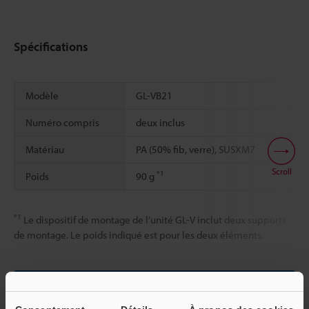
Spécifications
Modèle
GL-VB21
Numéro compris
deux inclus
Matériau
PA (50% fib, verre), SUSXM7
Scroll
*1
Poids
90 g
*1
Le dispositif de montage de l’unité GL-V inclut deux supports
de montage. Le poids indiqué est pour les deux éléments.
Fiche technique (PDF)