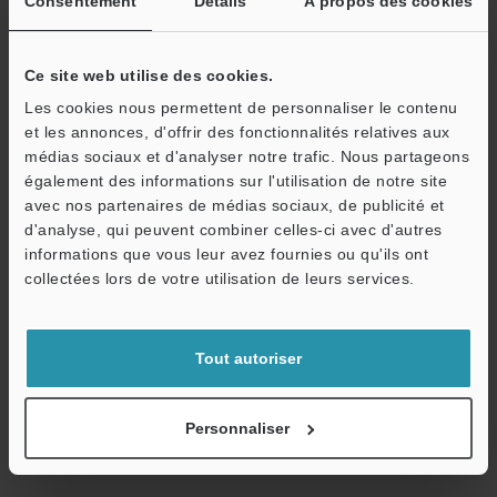
Consentement
Détails
À propos des cookies
Autres modèles
Ce site web utilise des cookies.
Les cookies nous permettent de personnaliser le contenu
et les annonces, d'offrir des fonctionnalités relatives aux
médias sociaux et d'analyser notre trafic. Nous partageons
également des informations sur l'utilisation de notre site
Télécharger le catalogue
avec nos partenaires de médias sociaux, de publicité et
d'analyse, qui peuvent combiner celles-ci avec d'autres
informations que vous leur avez fournies ou qu'ils ont
O
collectées lors de votre utilisation de leurs services.
Guides techniques
Service / SAV
Fiche technique (PDF)
Tout autoriser
CAO / CAE
Manuels
Personnaliser
Logiciel