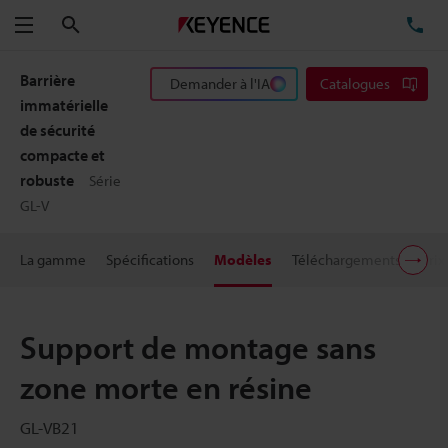
Rechercher
TÉ
Menu
Barrière
Demander à l'IA
Catalogues
immatérielle
de sécurité
compacte et
robuste
Série
GL-V
La gamme
Spécifications
Modèles
Téléchargements
Prix
Support de montage sans
zone morte en résine
GL-VB21