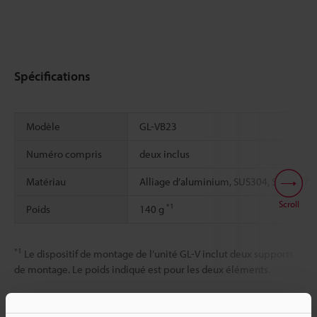
Spécifications
Modèle
GL-VB23
Numéro compris
deux inclus
Matériau
Alliage d’aluminium, SUS304, SUSXM7
Scroll
*1
Poids
140 g
*1
Le dispositif de montage de l’unité GL-V inclut deux supports
de montage. Le poids indiqué est pour les deux éléments.