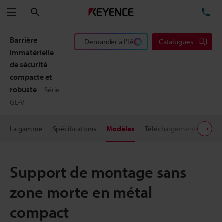
Rechercher
TÉ
Menu
Barrière
Demander à l'IA
Catalogues
immatérielle
de sécurité
compacte et
robuste
Série
GL-V
La gamme
Spécifications
Modèles
Téléchargements
Prix
Support de montage sans
zone morte en métal
compact