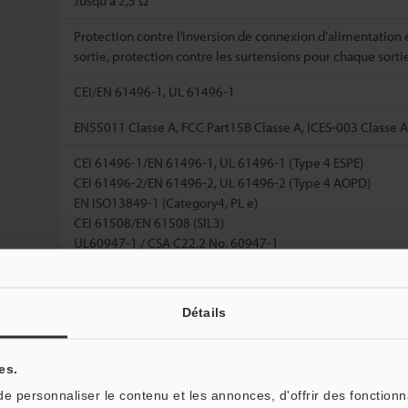
Jusqu’à 2,5 Ω
Protection contre l’inversion de connexion d’alimentation 
sortie, protection contre les surtensions pour chaque sorti
CEI/EN 61496-1, UL 61496-1
EN55011 Classe A, FCC Part15B Classe A, ICES-003 Classe A
CEI 61496-1/EN 61496-1, UL 61496-1 (Type 4 ESPE)
CEI 61496-2/EN 61496-2, UL 61496-2 (Type 4 AOPD)
EN ISO13849-1 (Category4, PL e)
CEI 61508/EN 61508 (SIL3)
UL60947-1 / CSA C22.2 No. 60947-1
UL1998
RRÊT
4,3
Détails
*3
RCHE
46,2
*4
e→MARC
51,9
es.
 personnaliser le contenu et les annonces, d'offrir des fonctionn