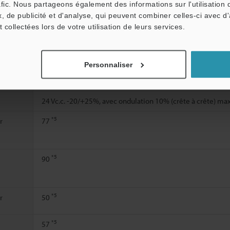
afic. Nous partageons également des informations sur l'utilisation 
RRÊT
11,0
, de publicité et d'analyse, qui peuvent combiner celles-ci avec d
t collectées lors de votre utilisation de leurs services.
*3
RCHE
56,8
*4
e→MARC
71,5
Personnaliser
Courant de court-circuit : Environ 3 mA
24 Vc.c. -20/+25%, avec ondulation 10% (crête à crête) ma
*5
r
77
*5
90
*5
r
50
*5
57