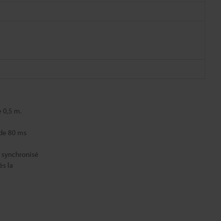
e 0,5 m.
 de 80 ms
n synchronisé
ès la