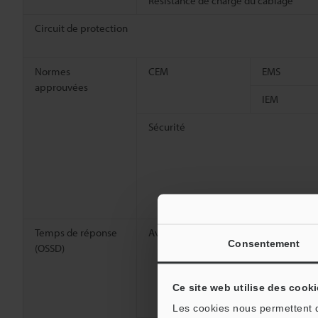
Résistance de charge du câblage
Circuit de protection
Normes
CEM
EMS
approuvées
IEM
Sécurité
Temps de réponse
Avec le canal 0
MARCHE→A
Consentement
(OSSD)
ARRÊT→MA
Asynchron
Ce site web utilise des cooki
HE
Les cookies nous permettent de