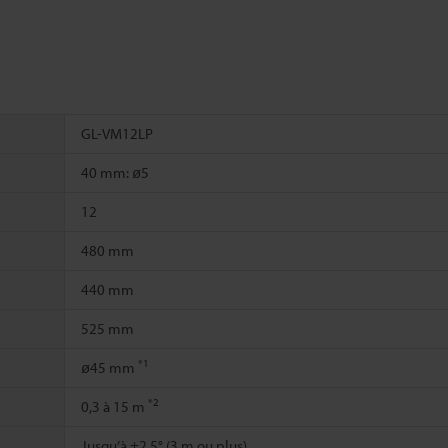
GL-VM12LP
40 mm: ø5
12
480 mm
440 mm
525 mm
*1
ø45 mm
*2
0,3 à 15 m
Jusqu’à ±2,5° (3 m ou plus)