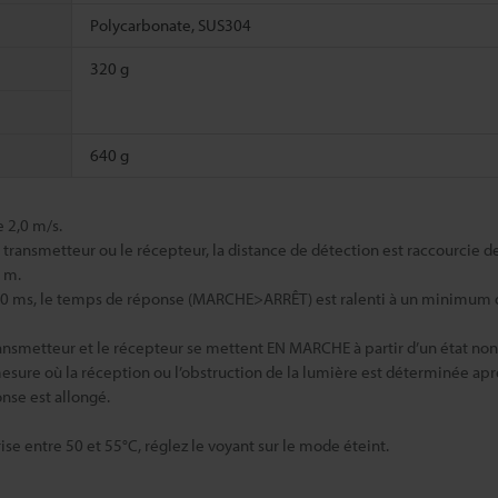
Polycarbonate, SUS304
320 g
640 g
 2,0 m/s.
e transmetteur ou le récepteur, la distance de détection est raccourcie d
1 m.
e à 80 ms, le temps de réponse (MARCHE>ARRÊT) est ralenti à un minimum
ransmetteur et le récepteur se mettent EN MARCHE à partir d’un état no
 mesure où la réception ou l’obstruction de la lumière est déterminée apr
nse est allongé.
 entre 50 et 55°C, réglez le voyant sur le mode éteint.