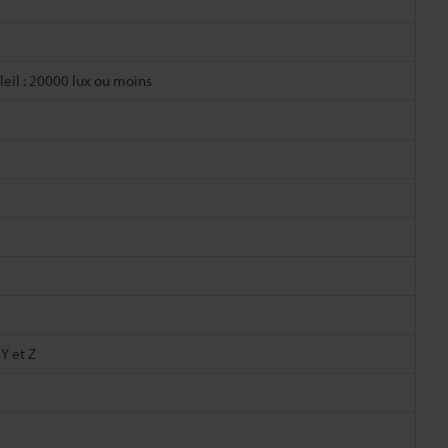
eil : 20000 lux ou moins
Y et Z