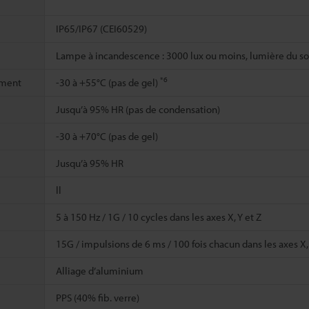
IP65/IP67 (CEI60529)
Lampe à incandescence : 3000 lux ou moins, lumière du sol
*6
ement
-30 à +55°C (pas de gel)
Jusqu’à 95% HR (pas de condensation)
-30 à +70°C (pas de gel)
Jusqu’à 95% HR
ll
5 à 150 Hz / 1G / 10 cycles dans les axes X, Y et Z
15G / impulsions de 6 ms / 100 fois chacun dans les axes X, 
Alliage d’aluminium
PPS (40% fib. verre)