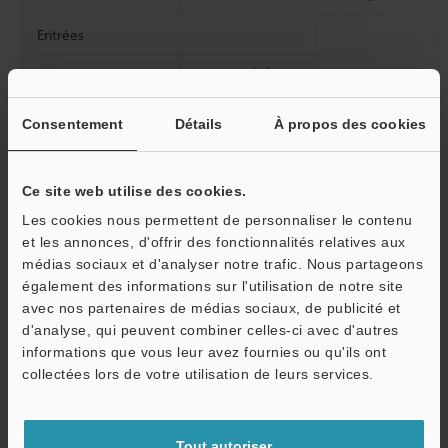
Entrées
Alimentation
Tension d’alimentation
électrique
Consentement
Détails
À propos des cookies
Consommation de
Transmetteur
courant (au
maximum) (mA)
Ce site web utilise des cookies.
Voyant : standard /
Récepteur
Les cookies nous permettent de personnaliser le contenu
Éco / contrôle
et les annonces, d'offrir des fonctionnalités relatives aux
externe
médias sociaux et d'analyser notre trafic. Nous partageons
Consommation de
Transmetteur
également des informations sur l'utilisation de notre site
courant (au
avec nos partenaires de médias sociaux, de publicité et
maximum) (mA)
d'analyse, qui peuvent combiner celles-ci avec d'autres
Récepteur
Voyant : ARRÊT
informations que vous leur avez fournies ou qu'ils ont
O
collectées lors de votre utilisation de leurs services.
Résistance à
Classe du boîtier
Service / SAV
l'environnement
Lumière ambiante
Tout autoriser