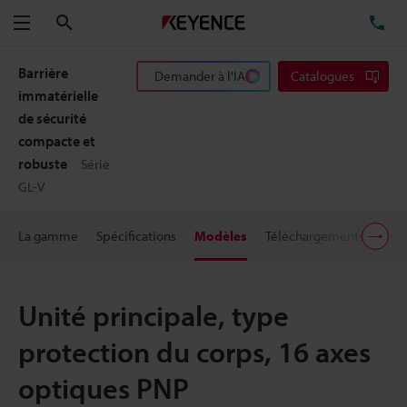
Rechercher
TÉ
Menu
Barrière
Demander à l'IA
Catalogues
immatérielle
de sécurité
compacte et
robuste
Série
GL-V
La gamme
Spécifications
Modèles
Téléchargements
Prix
Unité principale, type
protection du corps, 16 axes
optiques PNP