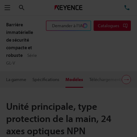
Rechercher
TÉ
Menu
Barrière
Demander à l'IA
Catalogues
immatérielle
de sécurité
compacte et
robuste
Série
GL-V
La gamme
Spécifications
Modèles
Téléchargements
Prix
Unité principale, type
protection de la main, 24
axes optiques NPN