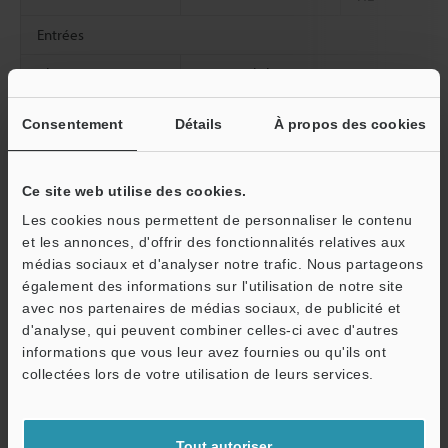
Entrées
Alimentation
Tension d’alimentation
électrique
Consentement
Détails
À propos des cookies
Consommation de
Transmetteur
courant (au
maximum) (mA)
Ce site web utilise des cookies.
Voyant : standard /
Récepteur
Les cookies nous permettent de personnaliser le contenu
Éco / contrôle
et les annonces, d'offrir des fonctionnalités relatives aux
externe
médias sociaux et d'analyser notre trafic. Nous partageons
Consommation de
Transmetteur
également des informations sur l'utilisation de notre site
courant (au
avec nos partenaires de médias sociaux, de publicité et
maximum) (mA)
d'analyse, qui peuvent combiner celles-ci avec d'autres
Récepteur
Voyant : ARRÊT
informations que vous leur avez fournies ou qu'ils ont
O
collectées lors de votre utilisation de leurs services.
Résistance à
Classe du boîtier
Service / SAV
l'environnement
Lumière ambiante
Tout autoriser