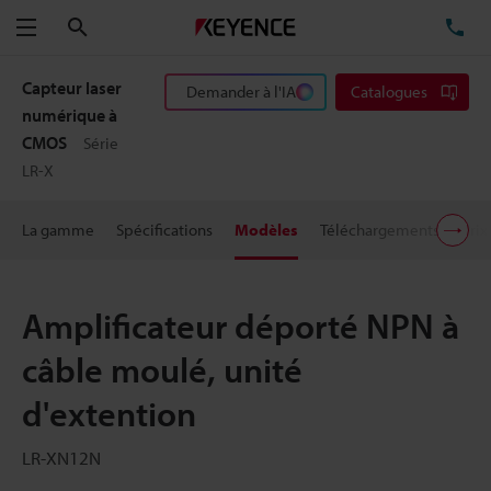
Rechercher
TÉ
Menu
Capteur laser
Demander à l'IA
Catalogues
numérique à
CMOS
Série
LR-X
La gamme
Spécifications
Modèles
Téléchargements
Prix
Amplificateur déporté NPN à
câble moulé, unité
d'extention
LR-XN12N