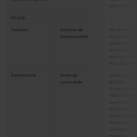
sélectionnabl
IO-Link
—
Fonction
Fonction de
Pas de tempor
temporisation
mise hors ten
sous tension/
temporisation
tension/créne
mise sous ten
Entrée/sortie
Sortie de
Collecteur ou
commande
N.O./N.C.
En cas d’utilis
100 mA maximu
maximum au tot
En cas d’extens
50 mA maximu
Tension résid
(courant de s
maximum (coura