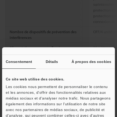
surintensités d
protection con
protection con
connexion de 
Nombre de dispositifs de prévention des
OFF/4 unités/8
interférences
*3
Alimentation
Tension
16 à 30 V CC
électrique
d’alimentation
à crête) maxi
Consentement
Détails
À propos des cookies
Consommation
En fonctionne
électrique
mA maximum à
16 V),
Ce site web utilise des cookies.
ECO ACTIVÉ/T
maximum à 24
Les cookies nous permettent de personnaliser le contenu
(à l'exclusion
et les annonces, d'offrir des fonctionnalités relatives aux
médias sociaux et d'analyser notre trafic. Nous partageons
Résistance à
Température
-20 à +55°C (p
également des informations sur l'utilisation de notre site
l'environnement
ambiante
avec nos partenaires de médias sociaux, de publicité et
d'analyse, qui peuvent combiner celles-ci avec d'autres