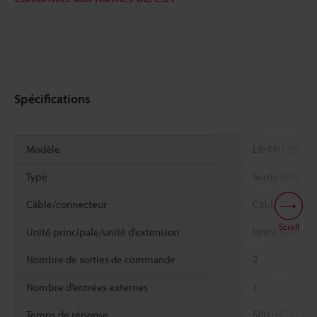
Spécifications
Modèle
LR-XN12N
Type
Sortie NPN
Câble/connecteur
Câble
Scroll
Unité principale/unité d’extension
Unité d’extens
Nombre de sorties de commande
2
Nombre d’entrées externes
1
*1
Temps de réponse
500 μs
/1 ms