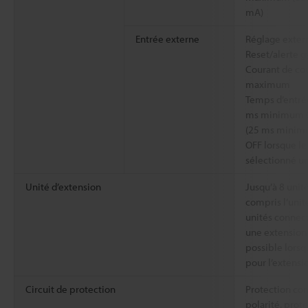
mA)
Entrée externe
Réglage extern
Reset/alerte g
Courant de cou
maximum
Temps d’entré
ms minimum 
(25 ms minim
OFF lorsque le
sélectionné u
Unité d’extension
Jusqu’à 8 unit
compris l’unité
unités connec
une extension 
possible lorsq
pour l’extensi
Circuit de protection
Protection con
polarité, prote