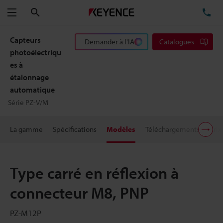
Rechercher
TÉ
Menu
Capteurs
Demander à l'IA
Catalogues
photoélectriqu
es à
étalonnage
automatique
Série PZ-V/M
La gamme
Spécifications
Modèles
Téléchargements
Prix
Type carré en réflexion à
connecteur M8, PNP
PZ-M12P