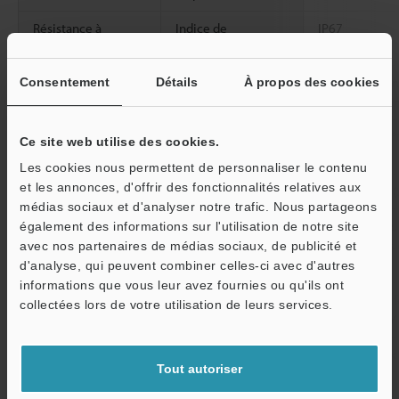
Résistance à
Indice de
IP67
l'environnement
protection
Lumière ambiante
Lampe à incan
Consentement
Détails
À propos des cookies
Lumière solair
Température
De -20 à +55 °
Ce site web utilise des cookies.
ambiante
Les cookies nous permettent de personnaliser le contenu
et les annonces, d'offrir des fonctionnalités relatives aux
Humidité relative
35 à 85 % HR (
médias sociaux et d'analyser notre trafic. Nous partageons
Résistance aux
De 10 à 55 Hz
également des informations sur l'utilisation de notre site
vibrations
mm, 2 heures 
avec nos partenaires de médias sociaux, de publicité et
X, Y et Z
d'analyse, qui peuvent combiner celles-ci avec d'autres
informations que vous leur avez fournies ou qu'ils ont
O
2
Résistance aux
1,000 m/s
, 6
collectées lors de votre utilisation de leurs services.
Service / SAV
chocs
directions X, Y
Matériau du boîtier
Résine renforc
Tout autoriser
Poids
Environ 15 g