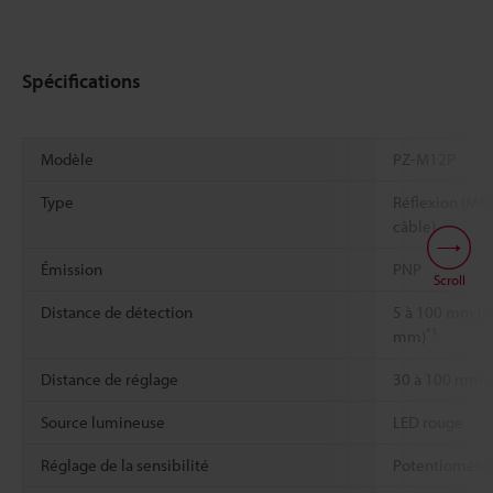
Spécifications
Modèle
PZ-M12P
Type
Réflexion (M8
câble)
Émission
PNP
Scroll
Distance de détection
5 à 100 mm (P
*1
mm)
Distance de réglage
30 à 100 mm (
Source lumineuse
LED rouge
Réglage de la sensibilité
Potentiomètre 