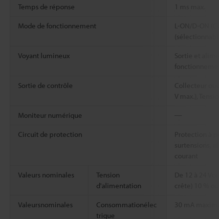
Temps de réponse
1 ms max.
Mode de fonctionnement
L-ON/D-ON (C
(sélectionnabl
Voyant lumineux
Sortie et alim
fonctionnement
Sortie de contrôle
Collecteur ou
V max.), Tensio
Moniteur numérique
―
Circuit de protection
Protection à po
surtensions, a
courant
Valeurs nominales
Tension
De 12 à 24 Vcc
d'alimentation
crête) 10 % o
Valeursnominales
Consommationélec
30 mA maxi
trique