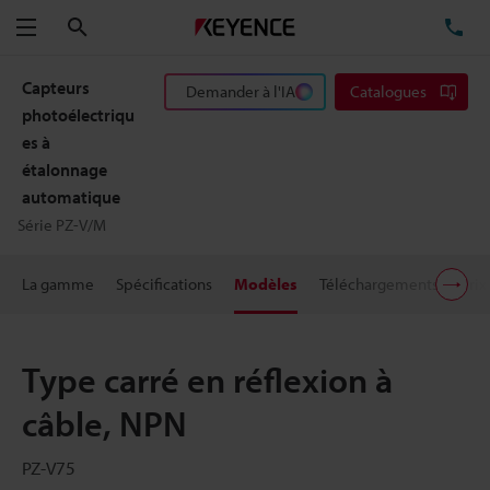
Rechercher
TÉ
Menu
Capteurs
Demander à l'IA
Catalogues
photoélectriqu
es à
étalonnage
automatique
Série PZ-V/M
La gamme
Spécifications
Modèles
Téléchargements
Prix
Type carré en réflexion à
câble, NPN
PZ-V75