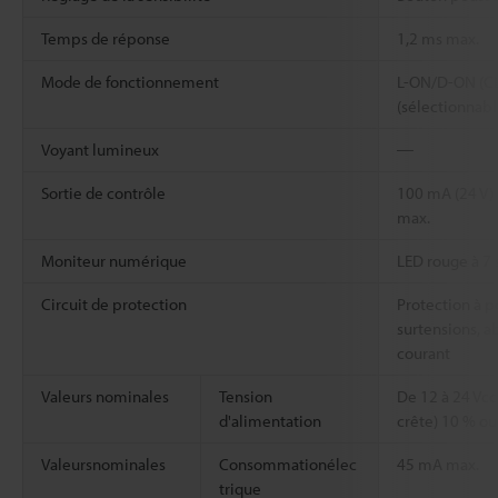
Temps de réponse
1,2 ms max.
Mode de fonctionnement
L-ON/D-ON (C
(sélectionnabl
Voyant lumineux
―
Sortie de contrôle
100 mA (24 V) 
max.
Moniteur numérique
LED rouge à 7 
Circuit de protection
Protection à po
surtensions, a
courant
Valeurs nominales
Tension
De 12 à 24 Vcc
d'alimentation
crête) 10 % o
Valeursnominales
Consommationélec
45 mA max.
trique