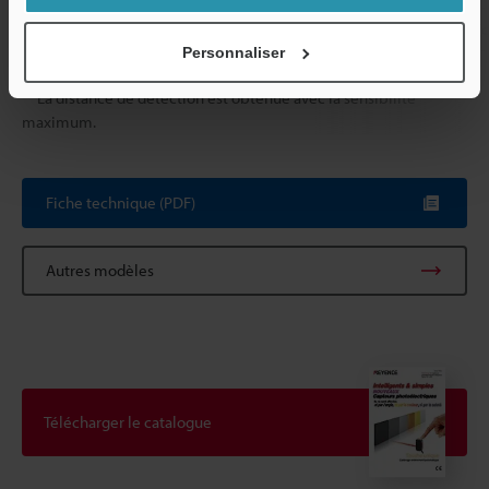
Poids
Environ 70 g (
Personnaliser
*1
La distance de détection est obtenue avec la sensibilité
maximum.
Fiche technique (PDF)
Autres modèles
Télécharger le catalogue