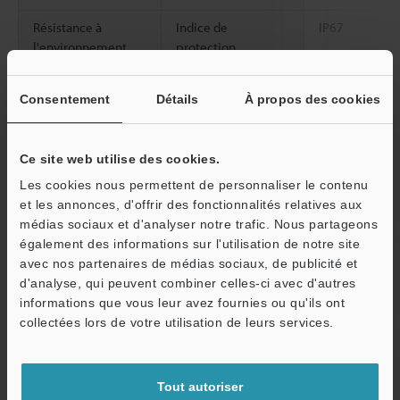
Résistance à
Indice de
IP67
l'environnement
protection
Lumière ambiante
Lampe à incan
Consentement
Détails
À propos des cookies
Lumière solair
Température
De -20 à +55 °
ambiante
Ce site web utilise des cookies.
Les cookies nous permettent de personnaliser le contenu
Humidité relative
35 à 85 % HR (
et les annonces, d'offrir des fonctionnalités relatives aux
médias sociaux et d'analyser notre trafic. Nous partageons
Résistance aux
De 10 à 55 Hz
également des informations sur l'utilisation de notre site
vibrations
mm, 2 heures 
avec nos partenaires de médias sociaux, de publicité et
X, Y et Z
d'analyse, qui peuvent combiner celles-ci avec d'autres
2
Résistance aux
1,000 m/s
, 6
informations que vous leur avez fournies ou qu'ils ont
O
chocs
directions X, Y
collectées lors de votre utilisation de leurs services.
Service / SAV
Matériau du boîtier
Résine renforc
Tout autoriser
Accessoires
―