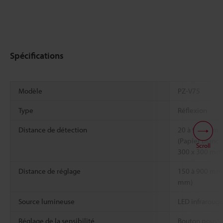
Spécifications
Modèle
PZ-V75
Type
Réflexion
Distance de détection
20 à 900 mm
(Papier blanc
Scroll
300 x 300 mm
Distance de réglage
150 à 900 mm 
mm)
Source lumineuse
LED infraroug
Réglage de la sensibilité
Bouton pousso