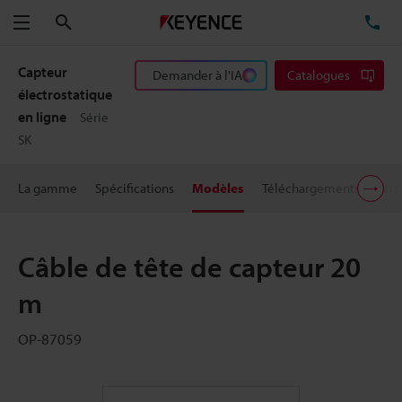
Rechercher
TÉ
Menu
Capteur
Demander à l'IA
Catalogues
électrostatique
en ligne
Série
SK
La gamme
Spécifications
Modèles
Téléchargements
Prix
Câble de tête de capteur 20
m
OP-87059