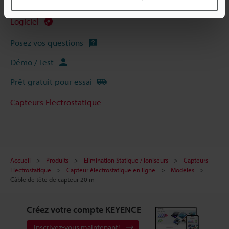
Manuels
Logiciel
Posez vos questions
Démo / Test
Prêt gratuit pour essai
Capteurs Electrostatique
Accueil
Produits
Elimination Statique / Ioniseurs
Capteurs
Electrostatique
Capteur électrostatique en ligne
Modèles
Câble de tête de capteur 20 m
Créez votre compte KEYENCE
Inscrivez-vous maintenant!