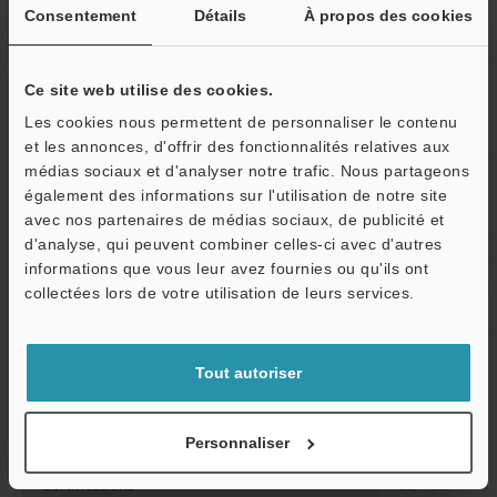
inclus)
Consentement
Détails
À propos des cookies
Consommation de
11,3 A, 216,7 W
*
courant (Avec CA-
W (pour 24 V)
Ce site web utilise des cookies.
DEx10X connecté)
Les cookies nous permettent de personnaliser le contenu
et les annonces, d'offrir des fonctionnalités relatives aux
Résistance à
Classe du boîtier
IP67 (CEI 6052
médias sociaux et d'analyser notre trafic. Nous partageons
l'environnement
Humidité relative
85% HR max. (
également des informations sur l'utilisation de notre site
avec nos partenaires de médias sociaux, de publicité et
Résistance aux
10 à 500 Hz ; 
d'analyse, qui peuvent combiner celles-ci avec d'autres
vibrations
puissance : 0,0
informations que vous leur avez fournies ou qu'ils ont
O
0,5 heure (CEI
collectées lors de votre utilisation de leurs services.
Service / SAV
Résistance aux
50 G, 3 fois d
chocs
(CEI 60068-2-
Tout autoriser
Dimensions (H × l × P)
93,2 mm × 52
*3
Température du boîtier
0°C à 65°C
Personnaliser
Certifications
CE, FCC, NRTL