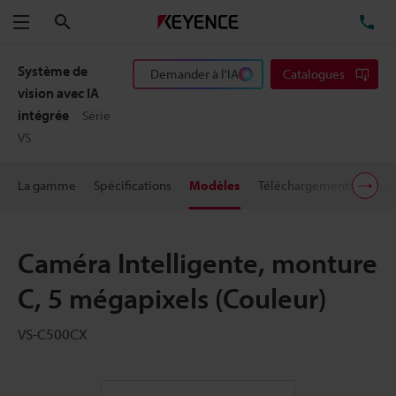
Rechercher
TÉ
Menu
Système de
Demander à l'IA
Catalogues
vision avec IA
intégrée
Série
VS
La gamme
Spécifications
Modèles
Téléchargements
Supp
Caméra Intelligente, monture
C, 5 mégapixels (Couleur)
VS-C500CX