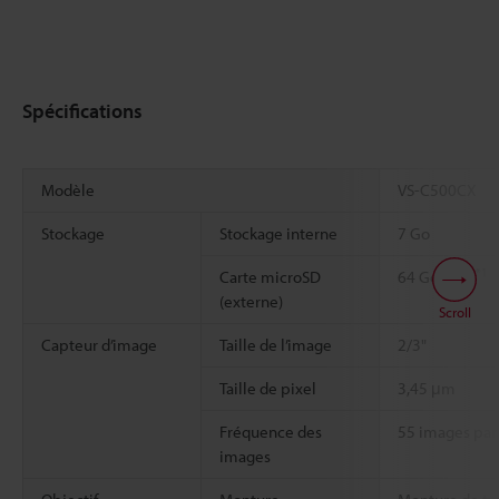
Spécifications
Modèle
VS-C500CX
Stockage
Stockage interne
7 Go
*1
Carte microSD
64 Go max.
(externe)
Scroll
Capteur d’image
Taille de l’image
2/3"
Taille de pixel
3,45 μm
Fréquence des
55 images par
images