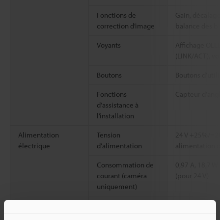
Fonctions de
Gain, décalag
correction d’image
balance des b
Voyants
Affichage OLED
(LINK/ACT), vo
Boutons
Boutons d’utili
Fonctions
Capteur d’ang
d’assistance à
l’installation
Alimentation
Tension
24 V +25%/−20
électrique
d’alimentation
alimentation d
Consommation de
0,97 A, 18,7 W
courant (caméra
(pour 24 V)
uniquement)
Consommation de
4,7 A, 89,7 W (
courant (éclairage
(pour 24 V)