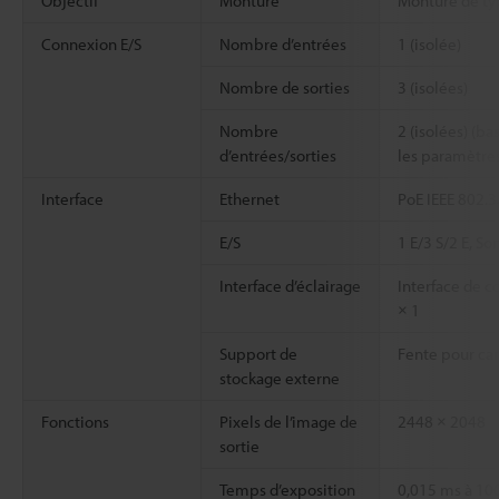
Objectif
Monture
Monture de ty
Connexion E/S
Nombre d’entrées
1 (isolée)
Nombre de sorties
3 (isolées)
Nombre
2 (isolées) (b
d’entrées/sorties
les paramètre
Interface
Ethernet
PoE IEEE 802.3
E/S
1 E/3 S/2 E, So
Interface d’éclairage
Interface de c
× 1
Support de
Fente pour ca
stockage externe
Fonctions
Pixels de l’image de
2448 × 2048
sortie
Temps d’exposition
0,015 ms à 10