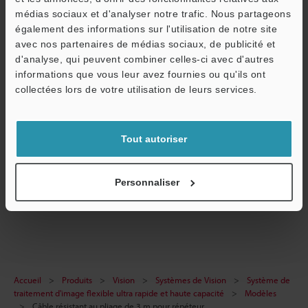
médias sociaux et d'analyser notre trafic. Nous partageons
également des informations sur l'utilisation de notre site
Guides techniques
O
avec nos partenaires de médias sociaux, de publicité et
d'analyse, qui peuvent combiner celles-ci avec d'autres
Service / SAV
Fiche technique (PDF)
informations que vous leur avez fournies ou qu'ils ont
collectées lors de votre utilisation de leurs services.
CAO / CAE
Manuels
Tout autoriser
Logiciel
Posez vos questions
Personnaliser
Systèmes de Vision
Accueil
Produits
Vision
Systèmes de Vision
Système de
traitement d'image flexible ultra rapide et haute capacité
Modèles
Câble résistant au pliage de 3 m pour répéteur