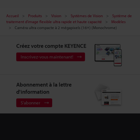
Accueil
Produits
Vision
Systèmes de Vision
Système de
traitement d'image flexible ultra rapide et haute capacité
Modèles
Caméra ultra compacte à 2 mégapixels (16×) (Monochrome)
Créez votre compte KEYENCE
Inscrivez-vous maintenant!
Abonnement à la lettre
d'information
S'abonner