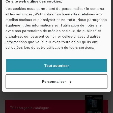
Ce site web utilise des cookies.
Humidité relative
85 % HR ou m
Les cookies nous permettent de personnaliser le contenu
et les annonces, d'offrir des fonctionnalités relatives aux
Poids
Environ 45 g (s
médias sociaux et d'analyser notre trafic. Nous partageons
également des informations sur l'utilisation de notre site
avec nos partenaires de médias sociaux, de publicité et
*1
Sélection de la vitesse de transfert : Standard (7×)
d'analyse, qui peuvent combiner celles-ci avec d'autres
*2
Sélection de la vitesse de transfert : Rapide (16×)
informations que vous leur avez fournies ou qu'ils ont
O
collectées lors de votre utilisation de leurs services.
Service / SAV
Fiche technique (PDF)
Tout autoriser
Autres modèles
Personnaliser
Télécharger le catalogue