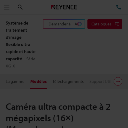
Rechercher
TÉ
Menu
Système de
Demander à l'IA
Catalogues
traitement
d'image
flexible ultra
rapide et haute
capacité
Série
XG-X
La gamme
Modèles
Téléchargements
Support Utilisateur
Caméra ultra compacte à 2
mégapixels (16×)