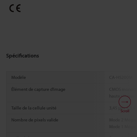
Spécifications
Modèle
CA-HS200M
Élément de capture d’image
CMOS monochro
haute vitesse
Taille de la cellule unité
3,45 μm × 3,4
Scroll
Nombre de pixels valide
Mode 2 Mégapix
Mode 1 Mégapix