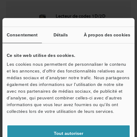
Lecteur de codes 1D/2D
Série SR-2000
Consentement
Détails
À propos des cookies
Catalogues
Ce site web utilise des cookies.
Prix
Les cookies nous permettent de personnaliser le contenu
et les annonces, d'offrir des fonctionnalités relatives aux
médias sociaux et d'analyser notre trafic. Nous partageons
également des informations sur l'utilisation de notre site
Retour vers « Sélection de produits par industrie et
avec nos partenaires de médias sociaux, de publicité et
application »
d'analyse, qui peuvent combiner celles-ci avec d'autres
informations que vous leur avez fournies ou qu'ils ont
collectées lors de votre utilisation de leurs services.
Accueil
Solutions
Grâce à une très grande profondeur de champ
Tout autoriser
évitant les modifications de configuration à la volée, les coûts initiaux et la