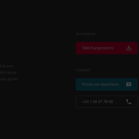
Assistance
Téléchargements
le à son
Contact
délivrance
rvice après-
Posez vos questions
+33 1 56 37 78 00