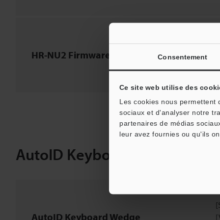
[
HR-NU2 Firmware
Consentement
[
Ce site web utilise des cooki
Les cookies nous permettent de
sociaux et d'analyser notre tr
partenaires de médias sociaux
leur avez fournies ou qu'ils on
AutoID Keyboard Wedge
[
AutoID Keyboard Wedge
[