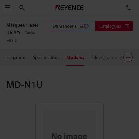
Rechercher
TÉ
Menu
Marqueur laser
Demander à l'IA
Catalogues
UV 3D
Série
MD-U
La gamme
Spécifications
Modèles
Téléchargements
Supp
MD-N1U