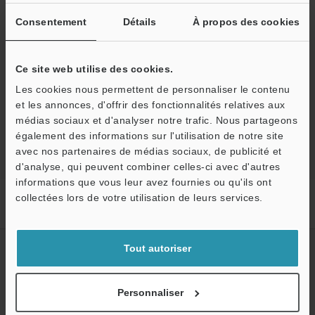
Logiciel
Consentement
Détails
À propos des cookies
Posez vos questions
Démo / Test
Ce site web utilise des cookies.
Prêt gratuit pour essai
Les cookies nous permettent de personnaliser le contenu
et les annonces, d'offrir des fonctionnalités relatives aux
Marquage Laser
médias sociaux et d'analyser notre trafic. Nous partageons
également des informations sur l'utilisation de notre site
avec nos partenaires de médias sociaux, de publicité et
d'analyse, qui peuvent combiner celles-ci avec d'autres
informations que vous leur avez fournies ou qu'ils ont
O
Accueil
Produits
Marquage Laser / Marquage jet d'encre
collectées lors de votre utilisation de leurs services.
Service / SAV
Marquage Laser
Marqueur laser UV 3D
Modèles
MD-N1U
Tout autoriser
Créez votre compte KEYENCE
Inscrivez-vous maintenant!
Personnaliser