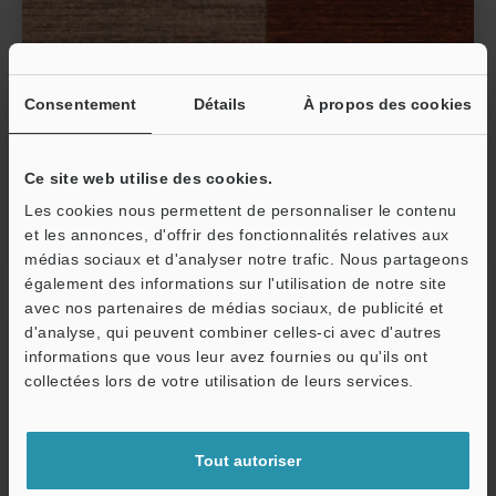
Élimination de l'oxydation au laser
Consentement
Détails
À propos des cookies
L'oxydation est l'altération de surface naturelle que
produit l'interaction du métal avec l'oxygène.
L'oxydation d'un métal est la première étape de la
Ce site web utilise des cookies.
corrosion et elle n'est pas esthétique. De plus, une
Les cookies nous permettent de personnaliser le contenu
Afficher plus
surface oxydée est incompatible avec d'autres
et les annonces, d'offrir des fonctionnalités relatives aux
médias sociaux et d'analyser notre trafic. Nous partageons
procédés, tels que le soudage, le moulage et
également des informations sur l'utilisation de notre site
l'extrusion, car elle ne constitue pas une surface
avec nos partenaires de médias sociaux, de publicité et
propre et exploitable. Bien qu'elle ne soit pas
d'analyse, qui peuvent combiner celles-ci avec d'autres
extrêmement nocive, l'oxydation n'est pas
informations que vous leur avez fournies ou qu'ils ont
O
recommandée et doit souvent être éliminée.
collectées lors de votre utilisation de leurs services.
Heureusement, il existe une solution. L'élimination
Service / SAV
de l'oxydation au laser est une méthode précise et
efficace pour lutter contre les inconvénients de
Tout autoriser
l’oxydation. Ci-dessous, nous avons regroupé les