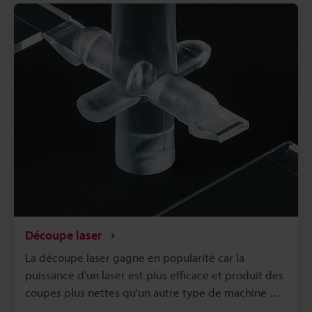
l'environnement et biocompatible. Un marqueur
laser peut texturer le métal, la céramique et le
plastique. À l'origine, les lasers étaient utilisés pour
obtenir une texture qui améliore la friction,
l'esthétique, l'adhérence ou la conductivité d'une
pièce. Cela reste d'actualité, mais la texturation
laser a désormais étendu ses applications au
domaine médical en raison de sa biocompatibilité.
Découpe laser
La découpe laser gagne en popularité car la
puissance d'un laser est plus efficace et produit des
coupes plus nettes qu'un autre type de machine de
découpe. La découpe laser peut être réalisée à