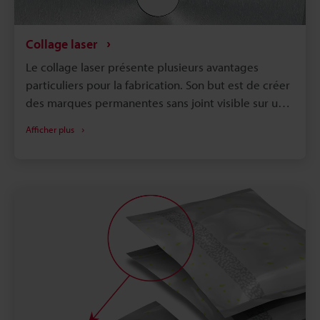
Collage laser
Le collage laser présente plusieurs avantages
particuliers pour la fabrication. Son but est de créer
des marques permanentes sans joint visible sur un
large éventail de surfaces. Ce procédé est
Afficher plus
couramment appliqué à la céramique, à divers
métaux et même à la pierre. Cette technologie offre
de nombreuses possibilités et une efficacité
inégalée, de la sérialisation de produits à la
réalisation d'étiquettes complexes, et bien plus
encore. Dans cet article, nous allons passer en revue
les principales applications du collage laser et
d'autres informations pertinentes sur la conception
de cette technologie.