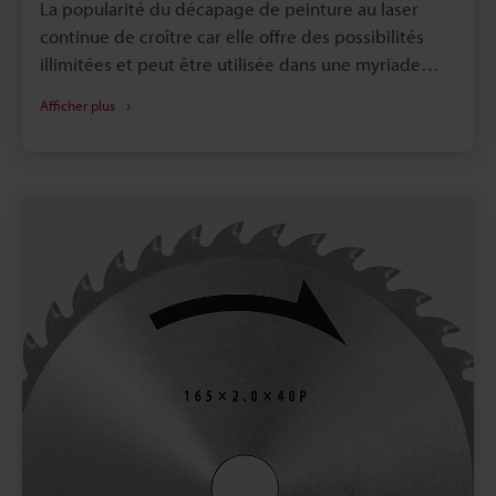
La popularité du décapage de peinture au laser
continue de croître car elle offre des possibilités
illimitées et peut être utilisée dans une myriade
d'applications. Par exemple, le décapage de
Afficher plus
peinture avec un système de marquage laser
permet d'éliminer rapidement et efficacement les
couches de peinture ou de revêtement sur du
plastique, du métal et d'autres surfaces. Ce
processus est un outil incroyablement utile pour
ceux qui travaillent dans l'automobile, l'aérospatiale,
l'agriculture, la construction et la fabrication. Ces
secteurs utilisent le décapage de peinture au laser
sur un grand nombre de pièces et de matériaux
pour de nombreuses raisons. Examinons de plus
près les avantages que cela offre.