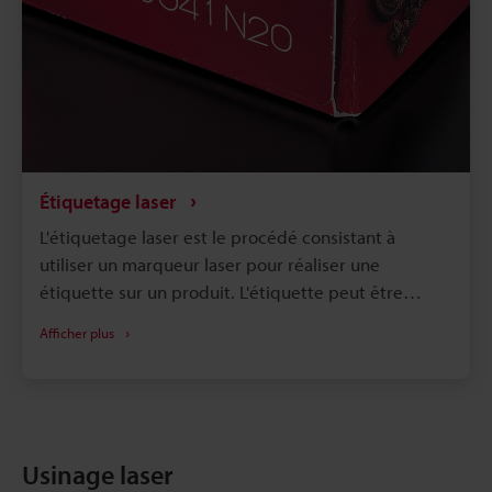
de nombreux secteurs, comme le secteur médical
et l'aérospatiale, utilisent un processus de recuit
laser pour sa précision et ses capacités de
marquage durables. Alors, examinons de plus près
le recuit laser et la manière dont il est utilisé dans le
secteur médical et l'aérospatiale.
Étiquetage laser
L'étiquetage laser est le procédé consistant à
utiliser un marqueur laser pour réaliser une
étiquette sur un produit. L'étiquette peut être
utilisée à des fins de traçabilité, d'identification ou
Afficher plus
d'ajout d'informations réglementaires. Remplacer
une étiqueteuse par un laser peut présenter des
avantages dans de nombreux aspects de la
production. L'utilisation d'un marqueur laser plutôt
que d'une imprimante à jet d'encre standard pour
Usinage laser
l'étiquetage permet d'optimiser le temps, l'argent