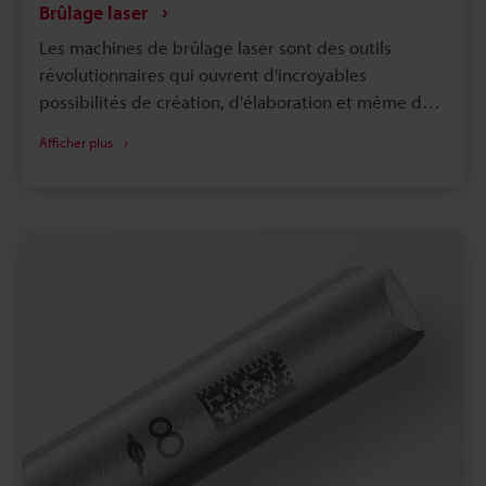
Brûlage laser
Les machines de brûlage laser sont des outils
révolutionnaires qui ouvrent d'incroyables
possibilités de création, d'élaboration et même de
fabrication d'objets aux motifs très complexes et
Afficher plus
détaillés. En exploitant la puissance de la
technologie laser, de nombreuses industries
transforment une grande variété de matériaux,
allant de produits organiques comme le bois
jusqu'aux métaux, pour en faire des œuvres d’art à
couper le souffle ou en produits industriels
pratiques. Nous allons découvrir les machines de
brûlage laser, les matériaux utilisés, les applications
courantes et les types de solutions de brûlage laser
fournies par KEYENCE pour améliorer les processus.