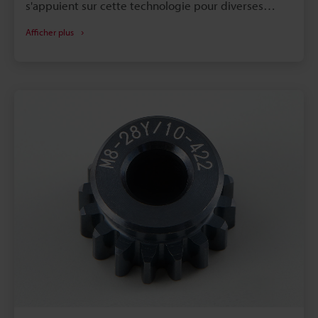
s'appuient sur cette technologie pour diverses
applications. Ce procédé de gravure de logos, de
Afficher plus
textes, de codes-barres et d'autres marques
d'identification est utilisé sur le métal, le bois,
l'acrylique, le verre, le cuir, le carton, etc. Bien que la
polyvalence de la gravure laser soit séduisante pour
beaucoup, cette technique présente certains
inconvénients et désavantages qui doivent être
soigneusement pris en compte. Pour vous aider à
prendre une décision éclairée en fonction de vos
besoins particuliers, nous allons examiner ces
considérations et les applications de gravure
courantes. Nous allons également comparer les
caractéristiques de la gravure laser à celles d'autres
méthodes, telles que le marquage laser, et nous
allons voir quelles sont les meilleures machines pour
graver.