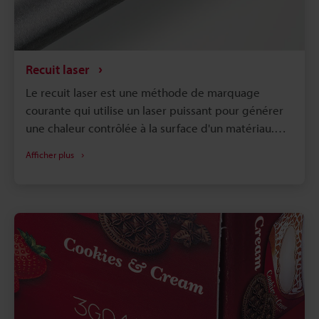
Recuit laser
Le recuit laser est une méthode de marquage
courante qui utilise un laser puissant pour générer
une chaleur contrôlée à la surface d'un matériau.
Contrairement à la gravure traditionnelle qui enlève
Afficher plus
de la matière en surface, le recuit laser modifie la
couleur de la surface sans enlever de matière et
sans l'endommager. Cela crée une marque
permanente à fort contraste qui ne s'estompe pas.
De plus, cela ne grave pas en profondeur le
matériau et ne gonfle pas sa couche superficielle,
ce qui rend cette technique parfaitement adaptée
pour les pièces qui doivent rester extrêmement
lisses. En raison de ces fonctionnalités et avantages,