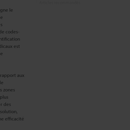
Articles recommandés
igne le
de
Informations associées
es
 de codes-
tification
dicaux est
ue
rapport aux
de
es zones
 plus
er des
solution,
e efficacité