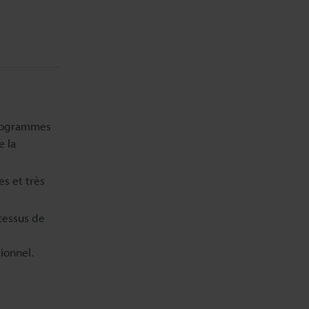
programmes
e la
s et très
cessus de
ionnel.