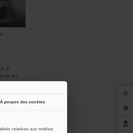
ux
x. Il
ical, les
ocessus est
e nombreux
ants
À propos des cookies
 le voir ci-
caux. Chez
alités relatives aux médias