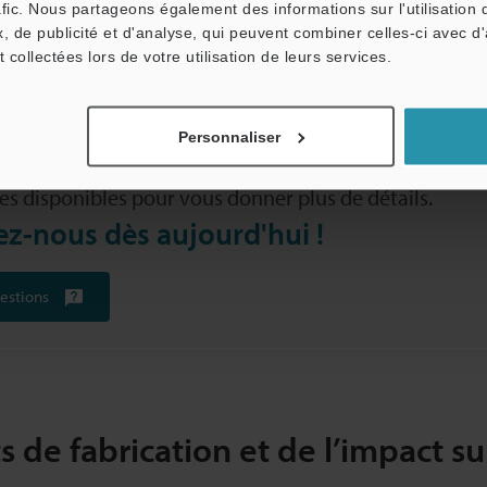
lité adaptés à toutes les applications médicales. Nos marque
afic. Nous partageons également des informations sur l'utilisation 
es et notre expérience approfondies dans le domaine des laser
, de publicité et d'analyse, qui peuvent combiner celles-ci avec d
t collectées lors de votre utilisation de leurs services.
Personnaliser
 disponibles pour vous donner plus de détails.
z-nous dès aujourd'hui !
estions
s de fabrication et de l’impact su