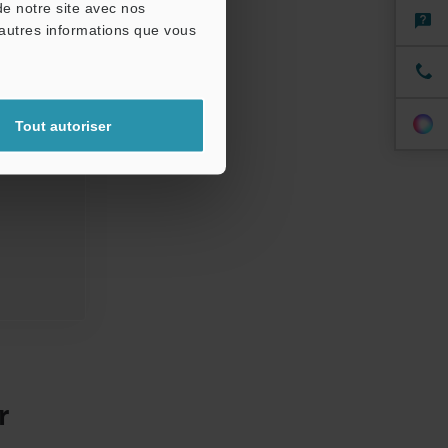
urs laser
de notre site avec nos
s et de
'autres informations que vous
Tout autoriser
r