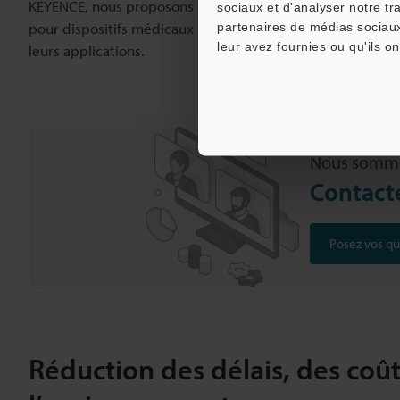
KEYENCE, nous proposons des marqueurs laser de haute qua
sociaux et d'analyser notre tr
pour dispositifs médicaux s’appuient sur nos connaissanc
partenaires de médias sociaux
leur avez fournies ou qu'ils on
leurs applications.
Nous sommes
Contacte
Posez vos qu
Réduction des délais, des coût