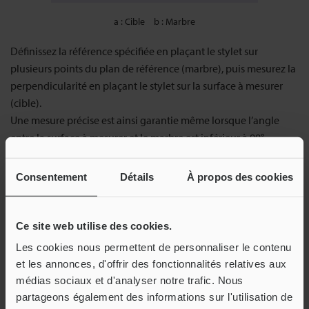
a
Cible
b
Marbre
Définissez la référence spécifiée en plaçant le stylet sur
plusieurs points du plan de référence (marbre), puis mesurez la
perpendicularité en plaçant le stylet sur la surface à mesurer
(cible).
Une mesure précise est ainsi garantie même lorsque l’angle
entre la surface à mesurer et le marbre est inférieur à 90°.
Il est également possible de mesurer la perpendicularité d’axes
de cylindres, d’alésages et de cônes.
Consentement
Détails
À propos des cookies
Écran de mesure
Ce site web utilise des cookies.
Les cookies nous permettent de personnaliser le contenu
et les annonces, d'offrir des fonctionnalités relatives aux
médias sociaux et d'analyser notre trafic. Nous
partageons également des informations sur l'utilisation de