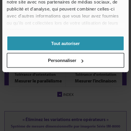
notre site avec nos partenaires de médias sociaux, de
publicité et d'analyse, qui peuvent combiner celles-ci
avec d'autres informations que vous leur avez fournies
ou qu'ils ont collectées lors de votre utilisation de leurs
services.
a
Élément de référence (plan)
b
Élément cible (cylindre)
c
Résultat de la mesure de perpendicularité
Tout autoriser
Personnaliser
Mesurer des
Mesurer des
caractéristiques associées :
caractéristiques associées :
Tolérance d'orientation
Tolérance d'orientation
Mesurer le parallélisme
Mesurer l’inclinaison
INDEX
« Éliminez les variations entre opérateurs »
Système de mesure dimensionnelle par imagerie Série IM-8000