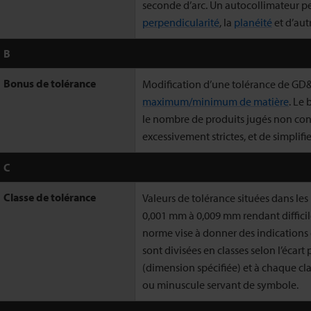
seconde d’arc. Un autocollimateur p
perpendicularité
, la
planéité
et d’aut
B
Bonus de tolérance
Modification d’une tolérance de GD&
maximum/minimum de matière
. Le
le nombre de produits jugés non con
excessivement strictes, et de simplifie
C
Classe de tolérance
Valeurs de tolérance situées dans le
0,001 mm à 0,009 mm rendant difficile
norme vise à donner des indications 
sont divisées en classes selon l’écart
(dimension spécifiée) et à chaque cla
ou minuscule servant de symbole.