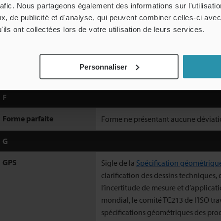
Cadre de tolérance
rafic. Nous partageons également des informations sur l'utilisati
, de publicité et d'analyse, qui peuvent combiner celles-ci avec
État virtuel au maximum
État dans lequel le volume créé par l
ils ont collectées lors de votre utilisation de leurs services.
de matière (MMVC)
tolérance géométrique est le plus gr
État virtuel au minimum
État dans lequel le volume créé par l
Personnaliser
de matière (LMVC)
tolérance géométrique est le plus pet
F
Forme parfaite
Forme ne présentant aucune déviat
G
GPS
Sigle de la
Spécification géométrique
clarification des dessins techniques
l’incertitude de mesure et d’applicat
mondial, le comité TC213 de l’ISO tra
spécifications géométriques des pr