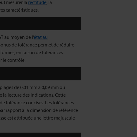
eut mesurer la
rectitude
, la
res caractéristiques.
T au moyen de l’
état au
 bonus de tolérance permet de réduire
formes, en raison de tolérances
r le contrôle.
s plages de 0,01 mm à 0,09 mm ou
 la lecture des indications. Cette
de tolérance concises. Les tolérances
 par rapport à la dimension de référence
sse est attribuée une lettre majuscule