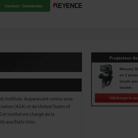
Contact / Demandes
Projecteur de 
Mesurez 3
en 3 secon
simple pres
bouton.
ds Institute. Auparavant connu sous
Télécharger le cat
ation (ASA) et de United States of
et institut est chargé de la
ls aux États-Unis.