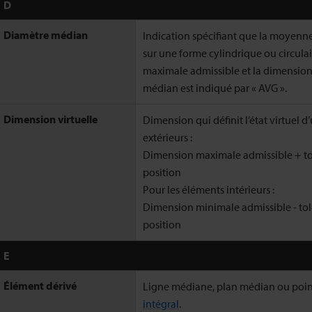
D
Diamètre médian
Indication spécifiant que la moyenn
sur une forme cylindrique ou circulai
maximale admissible et la dimension
médian est indiqué par « AVG ».
Dimension virtuelle
Dimension qui définit l’état virtuel 
extérieurs :
Dimension maximale admissible + tol
position
Pour les éléments intérieurs :
Dimension minimale admissible - tol
position
E
Élément dérivé
Ligne médiane, plan médian ou point 
intégral
.